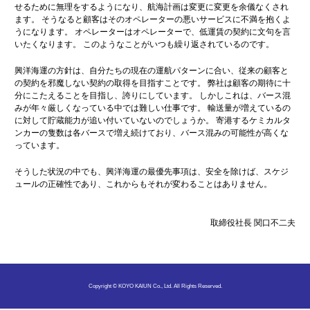
せるために無理をするようになり、航海計画は変更に変更を余儀なくされ
ます。 そうなると顧客はそのオペレーターの悪いサービスに不満を抱くよ
うになります。 オペレーターはオペレーターで、低運賃の契約に文句を言
いたくなります。 このようなことがいつも繰り返されているのです。
興洋海運の方針は、自分たちの現在の運航パターンに合い、従来の顧客と
の契約を邪魔しない契約の取得を目指すことです。 弊社は顧客の期待に十
分にこたえることを目指し、誇りにしています。 しかしこれは、バース混
みが年々厳しくなっている中では難しい仕事です。 輸送量が増えているの
に対して貯蔵能力が追い付いていないのでしょうか。 寄港するケミカルタ
ンカーの隻数は各バースで増え続けており、バース混みの可能性が高くな
っています。
そうした状況の中でも、興洋海運の最優先事項は、安全を除けば、スケジ
ュールの正確性であり、これからもそれが変わることはありません。
取締役社長 関口不二夫
Copyright © KOYO KAIUN Co., Ltd. All Rights Reserved.