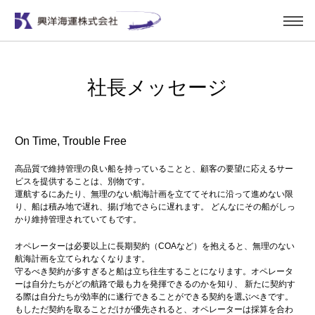
社長メッセージ
On Time, Trouble Free
高品質で維持管理の良い船を持っていることと、顧客の要望に応えるサー
ビスを提供することは、別物です。
運航するにあたり、無理のない航海計画を立ててそれに沿って進めない限
り、船は積み地で遅れ、揚げ地でさらに遅れます。 どんなにその船がしっ
かり維持管理されていてもです。
オペレーターは必要以上に長期契約（COAなど）を抱えると、無理のない
航海計画を立てられなくなります。
守るべき契約が多すぎると船は立ち往生することになります。オペレータ
ーは自分たちがどの航路で最も力を発揮できるのかを知り、 新たに契約す
る際は自分たちが効率的に遂行できることができる契約を選ぶべきです。
もしただ契約を取ることだけが優先されると、オペレーターは採算を合わ