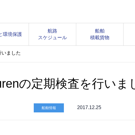
航路
船舶
と環境保護
スケジュール
積載貨物
を行いました
aurenの定期検査を行いま
2017.12.25
船舶情報